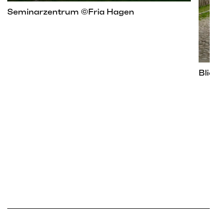
Seminarzentrum ©Fria Hagen
Blic